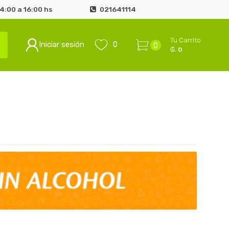
4:00 a 16:00 hs
021641114
Tu Carrito
Iniciar sesión
0
0
₲. 0