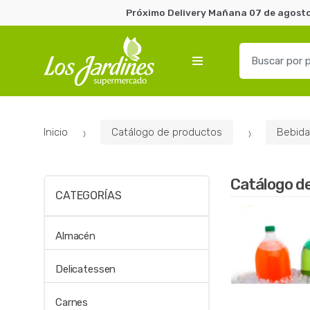
Próximo Delivery Mañana 07 de agosto 
B
u
s
c
a
Inicio
Catálogo de productos
Bebida
r
p
o
Catálogo d
r
CATEGORÍAS
:
Almacén
Delicatessen
Carnes