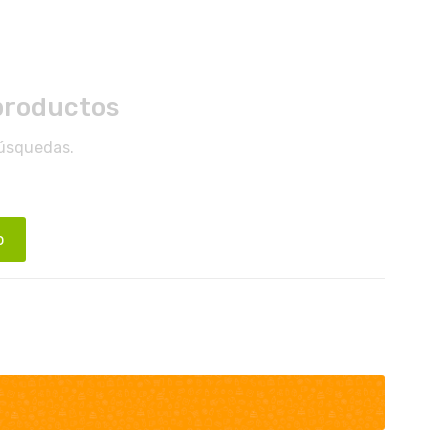
productos
búsquedas.
o