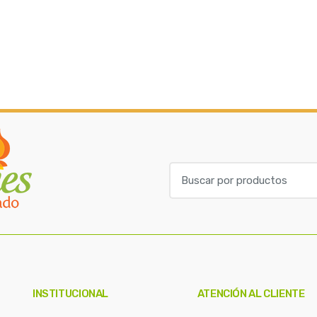
B
u
s
c
a
r
p
o
INSTITUCIONAL
ATENCIÓN AL CLIENTE
r