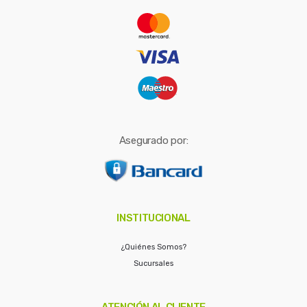
r
:
Asegurado por:
INSTITUCIONAL
¿Quiénes Somos?
Sucursales
ATENCIÓN AL CLIENTE