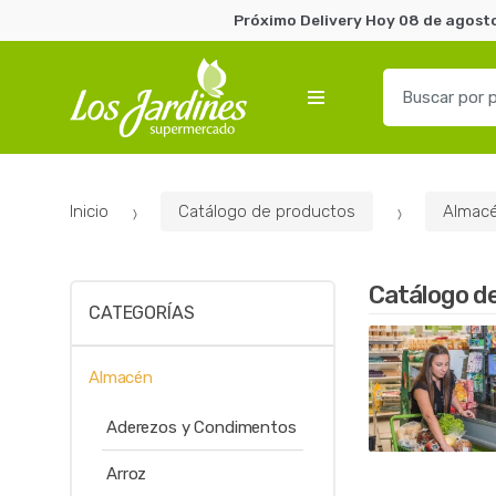
Próximo Delivery Hoy 08 de agosto
B
u
s
c
a
Inicio
Catálogo de productos
Almac
r
p
o
Catálogo d
r
CATEGORÍAS
:
Almacén
Aderezos y Condimentos
Arroz