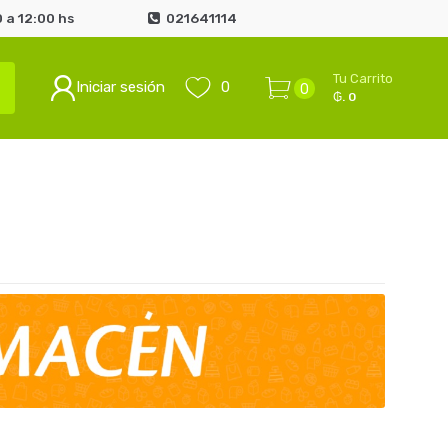
 a 12:00 hs
021641114
Tu Carrito
Iniciar sesión
0
0
₲. 0