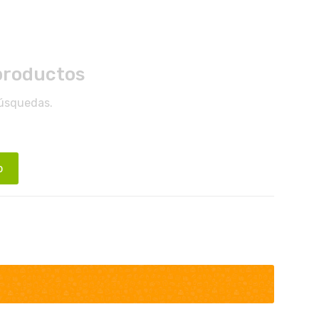
productos
búsquedas.
o