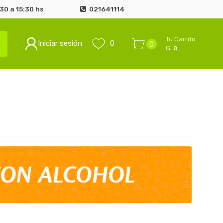
0 a 15:30 hs
021641114
Tu Carrito
Iniciar sesión
0
0
₲. 0