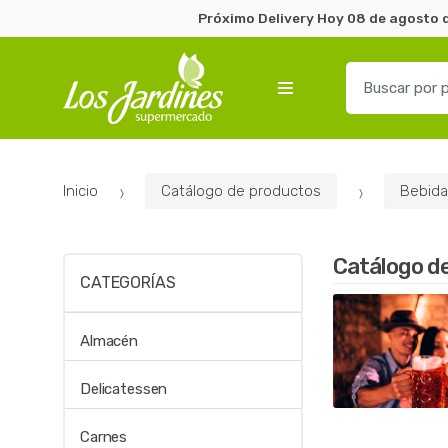
Próximo Delivery Hoy 08 de agosto d
B
u
s
c
a
Inicio
Catálogo de productos
Bebida
r
p
o
Catálogo d
r
CATEGORÍAS
:
Almacén
Delicatessen
Carnes