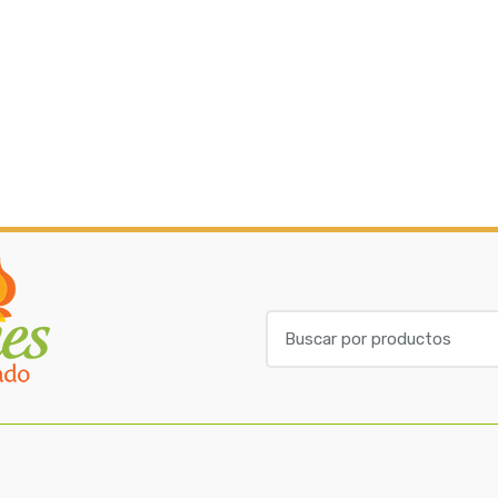
B
u
s
c
a
r
p