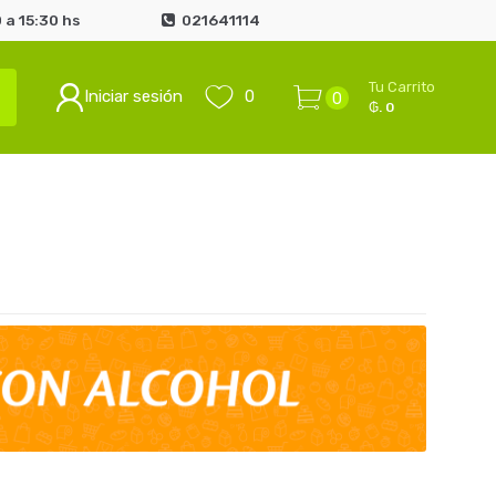
 a 15:30 hs
021641114
Tu Carrito
Iniciar sesión
0
0
₲. 0