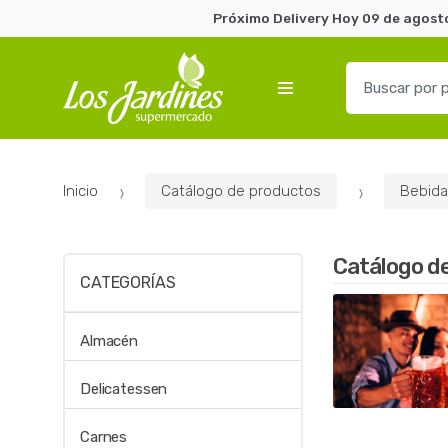
Próximo Delivery Hoy 09 de agosto
B
u
s
c
a
Inicio
Catálogo de productos
Bebida
r
p
o
Catálogo d
r
CATEGORÍAS
:
Almacén
Delicatessen
Carnes