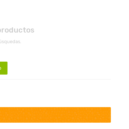
productos
búsquedas.
o