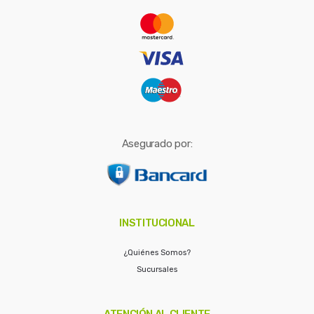
r
:
Asegurado por:
INSTITUCIONAL
¿Quiénes Somos?
Sucursales
ATENCIÓN AL CLIENTE