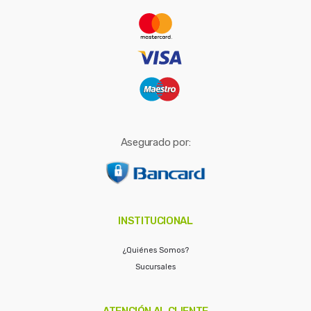
r
:
Asegurado por:
INSTITUCIONAL
¿Quiénes Somos?
Sucursales
ATENCIÓN AL CLIENTE