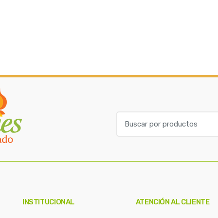
B
u
s
c
a
r
p
o
INSTITUCIONAL
ATENCIÓN AL CLIENTE
r