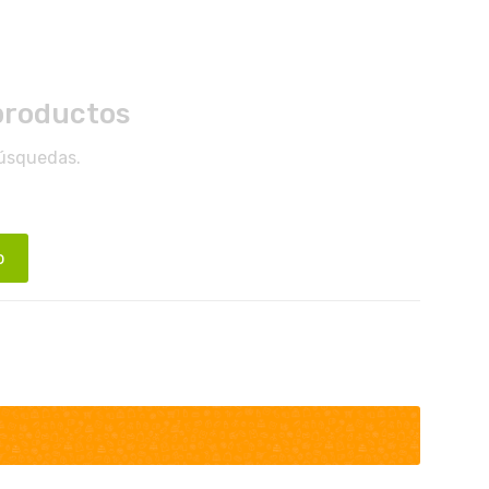
productos
búsquedas.
o