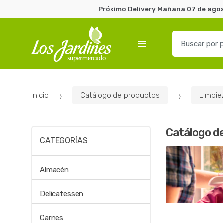
Próximo Delivery Mañana 07 de agost
B
u
s
c
a
Inicio
Catálogo de productos
Limpie
r
p
o
Catálogo d
r
CATEGORÍAS
:
Almacén
Delicatessen
Carnes