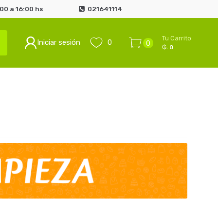
00 a 16:00 hs
021641114
Tu Carrito
Iniciar sesión
0
0
₲. 0