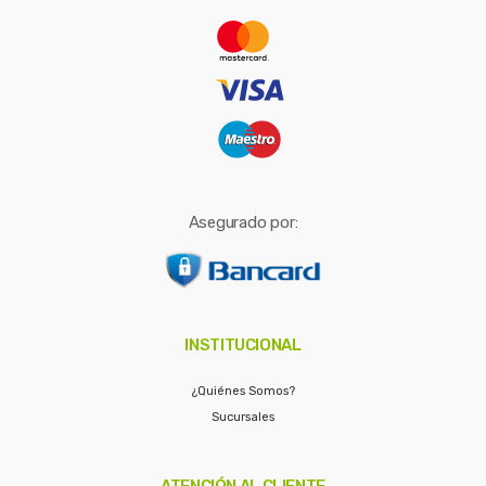
r
:
Asegurado por:
INSTITUCIONAL
¿Quiénes Somos?
Sucursales
ATENCIÓN AL CLIENTE