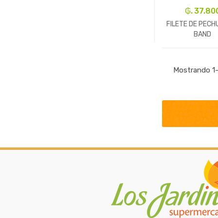
₲. 37.80
FILETE DE PECH
BAND
-
Un.
Mostrando 1–