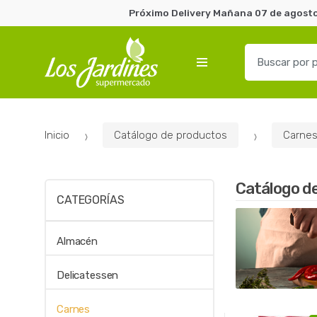
Próximo Delivery Mañana 07 de agosto 
B
u
s
c
a
Inicio
Catálogo de productos
Carne
r
p
o
Catálogo d
r
CATEGORÍAS
:
Almacén
Delicatessen
Carnes