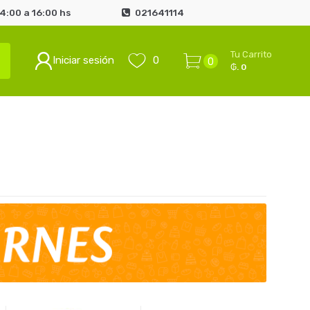
4:00 a 16:00 hs
021641114
Tu Carrito
Iniciar sesión
0
0
₲. 0