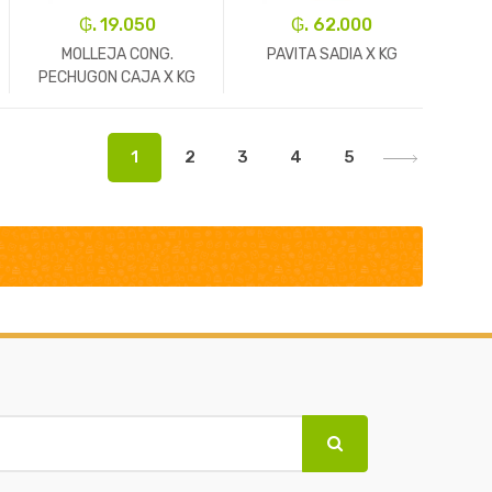
₲. 19.050
₲. 62.000
MOLLEJA CONG.
PAVITA SADIA X KG
PECHUGON CAJA X KG
REF.5021
-
Kg.
+
-
Un.
+
1
2
3
4
5