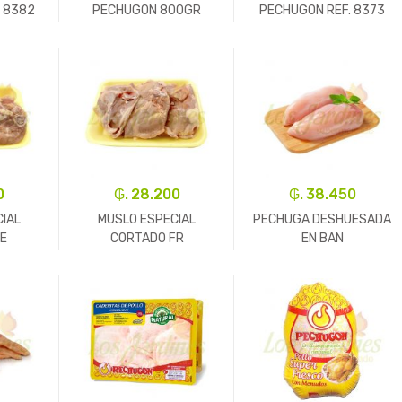
. 8382
PECHUGON 800GR
PECHUGON REF. 8373
REF.8376
+
-
Un.
+
-
Un.
+
0
₲. 28.200
₲. 38.450
IAL
MUSLO ESPECIAL
PECHUGA DESHUESADA
RE
CORTADO FR
EN BAN
+
-
Kg.
+
-
Un.
+