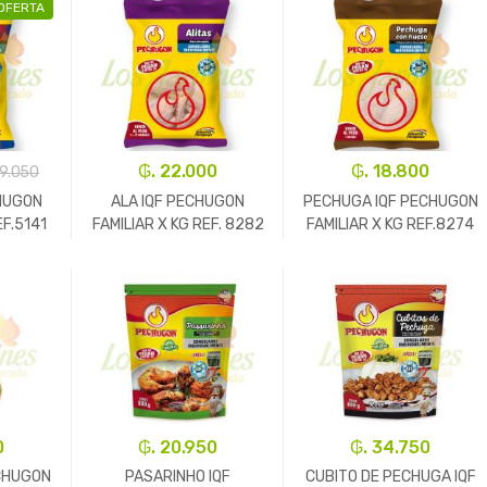
OFERTA
₲. 22.000
₲. 18.800
19.050
HUGON
ALA IQF PECHUGON
PECHUGA IQF PECHUGON
EF.5141
FAMILIAR X KG REF. 8282
FAMILIAR X KG REF.8274
+
-
Kg.
+
-
Kg.
+
0
₲. 20.950
₲. 34.750
CHUGON
PASARINHO IQF
CUBITO DE PECHUGA IQF