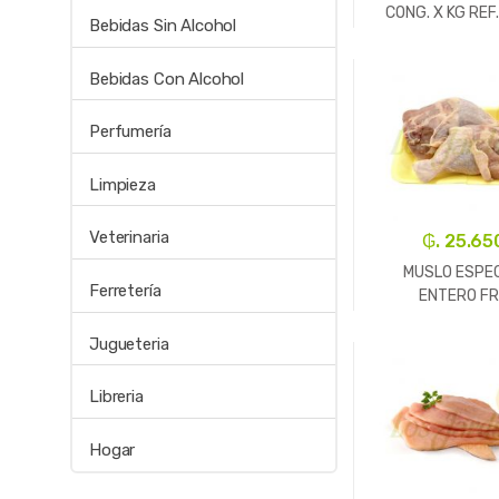
CONG. X KG REF
Bebidas Sin Alcohol
-
Kg.
Bebidas Con Alcohol
Perfumería
Limpieza
Veterinaria
₲. 25.65
MUSLO ESPEC
Ferretería
ENTERO F
Jugueteria
-
Un.
Libreria
Hogar