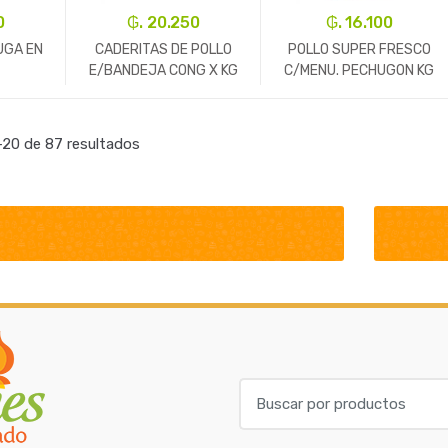
0
₲. 20.250
₲. 16.100
UGA EN
CADERITAS DE POLLO
POLLO SUPER FRESCO
E/BANDEJA CONG X KG
C/MENU. PECHUGON KG
REF.5339
REF.5101
+
-
Kg.
+
-
Un.
+
20 de 87 resultados
B
u
s