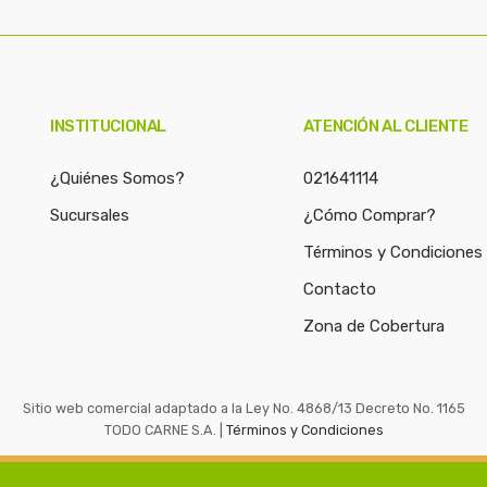
c
a
r
p
o
INSTITUCIONAL
ATENCIÓN AL CLIENTE
r
:
¿Quiénes Somos?
021641114
Sucursales
¿Cómo Comprar?
Términos y Condiciones
Contacto
Zona de Cobertura
Sitio web comercial adaptado a la Ley No. 4868/13 Decreto No. 1165
TODO CARNE S.A. |
Términos y Condiciones