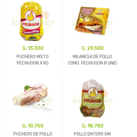
₲. 13.300
₲. 29.500
PUCHERO MIXTO
MILANESA DE POLLO
PECHUGON X KG
CONG. PECHUGON 8 UNID
REF.5023
REF.5304
-
Kg.
+
-
Un.
+
₲. 10.750
₲. 18.750
PUCHERO DE POLLO
POLLO ENTERO SIN