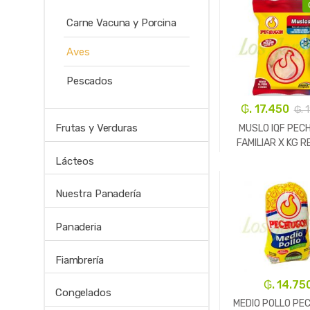
Carne Vacuna y Porcina
Aves
Pescados
₲. 17.450
₲. 
Frutas y Verduras
MUSLO IQF PEC
FAMILIAR X KG R
Lácteos
-
Kg.
Nuestra Panadería
Panaderia
Fiambrería
₲. 14.75
Congelados
MEDIO POLLO PE