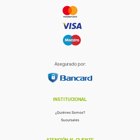
r
:
Asegurado por:
INSTITUCIONAL
¿Quiénes Somos?
Sucursales
ATENCIÓN AL CLIENTE