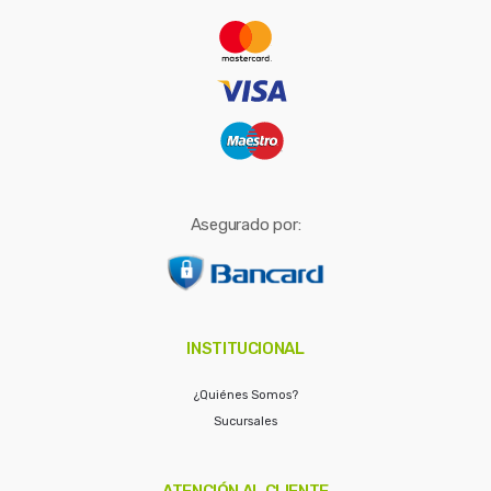
r
:
Asegurado por:
INSTITUCIONAL
¿Quiénes Somos?
Sucursales
ATENCIÓN AL CLIENTE