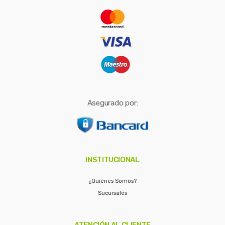
r
:
Asegurado por:
INSTITUCIONAL
¿Quiénes Somos?
Sucursales
ATENCIÓN AL CLIENTE