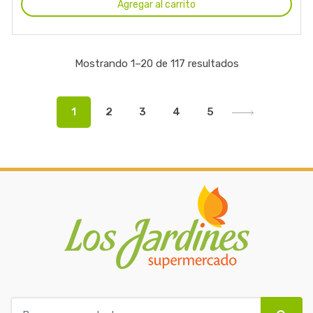
Agregar al carrito
Mostrando 1–20 de 117 resultados
1
2
3
4
5
B