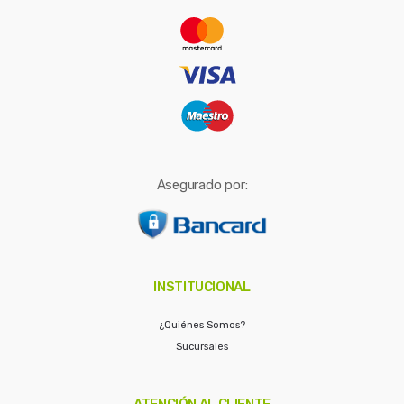
r
:
Asegurado por:
INSTITUCIONAL
¿Quiénes Somos?
Sucursales
ATENCIÓN AL CLIENTE