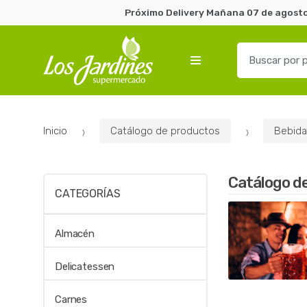
Próximo Delivery Mañana 07 de agosto 
B
u
s
c
a
Inicio
Catálogo de productos
Bebida
r
p
o
Catálogo d
r
CATEGORÍAS
:
Almacén
Delicatessen
Carnes