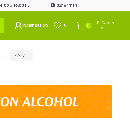
4:00 a 16:00 hs
021641114
Tu Carrito
Iniciar sesión
0
0
₲. 0
MAZZEI