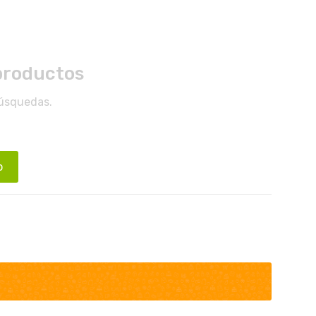
productos
búsquedas.
o