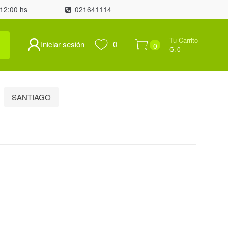
 12:00 hs
021641114
Tu Carrito
Iniciar sesión
0
0
₲. 0
SANTIAGO