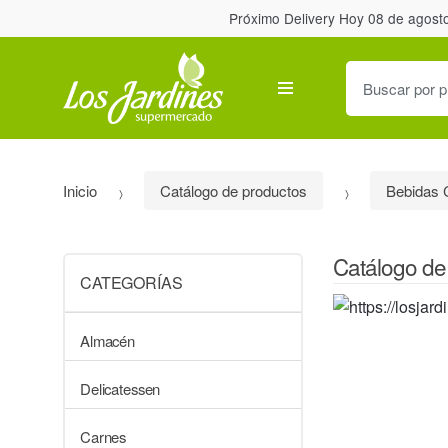
Próximo Delivery Hoy 08 de agost
B
u
s
c
a
Inicio
Catálogo de productos
Bebidas 
r
p
o
Catálogo de
r
CATEGORÍAS
:
Almacén
Delicatessen
Carnes