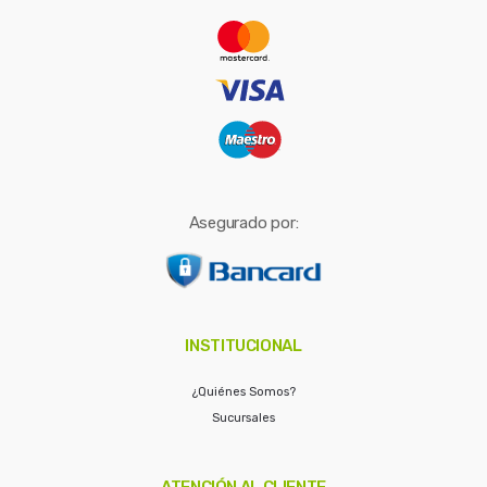
r
:
Asegurado por:
INSTITUCIONAL
¿Quiénes Somos?
Sucursales
ATENCIÓN AL CLIENTE