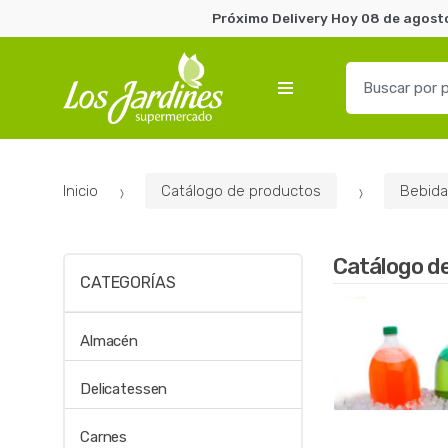
Próximo Delivery Hoy 08 de agosto
B
u
s
c
a
Inicio
Catálogo de productos
Bebida
r
p
o
Catálogo d
r
CATEGORÍAS
:
Almacén
Delicatessen
Carnes