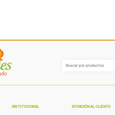
B
u
s
c
a
r
p
o
INSTITUCIONAL
ATENCIÓN AL CLIENTE
r