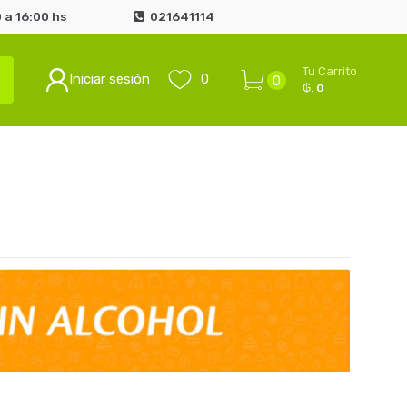
 a 16:00 hs
021641114
Tu Carrito
Iniciar sesión
0
0
₲. 0