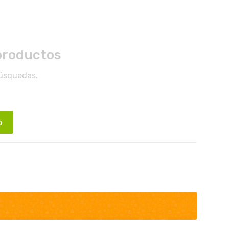
productos
búsquedas.
o