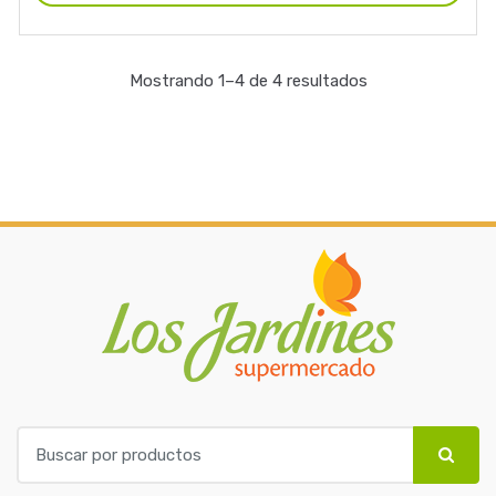
Mostrando 1–4 de 4 resultados
B
u
s