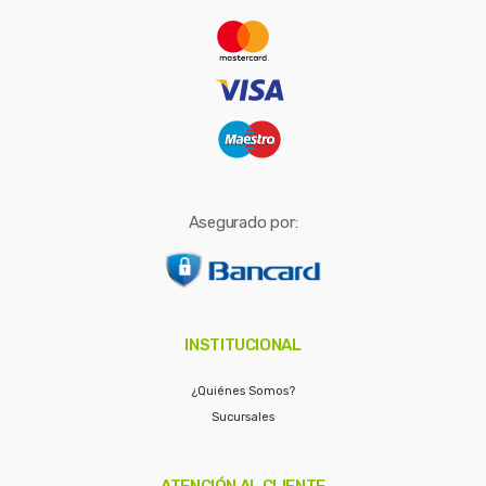
r
:
Asegurado por:
INSTITUCIONAL
¿Quiénes Somos?
Sucursales
ATENCIÓN AL CLIENTE