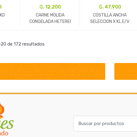
0
₲. 12.200
₲. 47.900
KG
CARNE MOLIDA
COSTILLA ANCHA
CONGELADA HETEREI
SELECCION X KL E/V
CONDIMENTADA 500
REF70333
+
-
Un.
+
-
Kg.
+
20 de 172 resultados
B
u
s