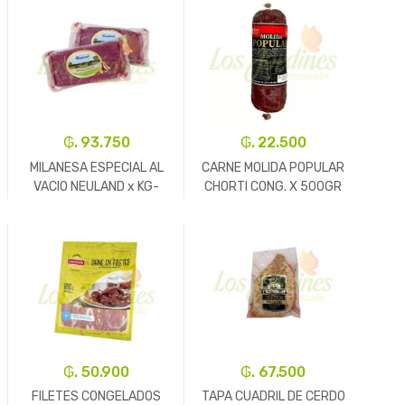
₲. 93.750
₲. 22.500
MILANESA ESPECIAL AL
CARNE MOLIDA POPULAR
VACIO NEULAND x KG-
CHORTI CONG. X 500GR
RF.1167..
-
Un.
+
-
Un.
+
₲. 50.900
₲. 67.500
FILETES CONGELADOS
TAPA CUADRIL DE CERDO