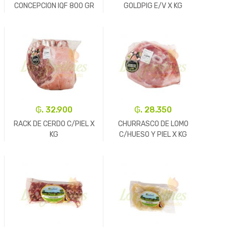
CONCEPCION IQF 800 GR
GOLDPIG E/V X KG
-
Un.
+
-
Kg.
+
₲. 32.900
₲. 28.350
RACK DE CERDO C/PIEL X
CHURRASCO DE LOMO
KG
C/HUESO Y PIEL X KG
-
Kg.
+
-
Kg.
+