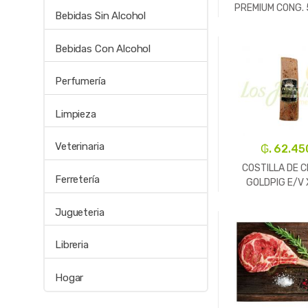
PREMIUM CONG.
Bebidas Sin Alcohol
-
Un.
Bebidas Con Alcohol
Perfumería
Limpieza
Veterinaria
₲. 62.45
COSTILLA DE 
Ferretería
GOLDPIG E/V 
Jugueteria
-
Kg.
Libreria
Hogar