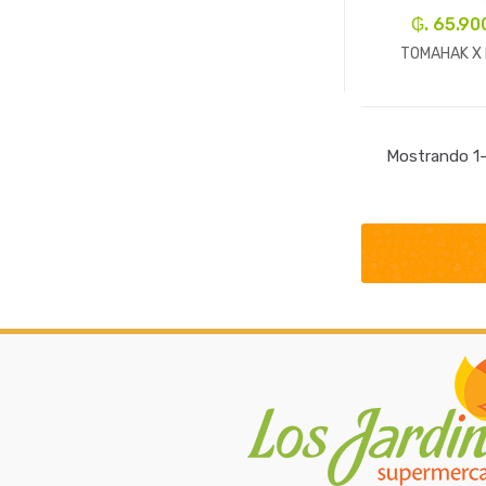
₲. 65.90
TOMAHAK X 
-
Kg.
Mostrando 1–