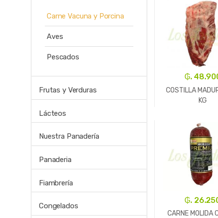
Carne Vacuna y Porcina
Aves
Pescados
₲. 48.90
Frutas y Verduras
COSTILLA MADU
KG
Lácteos
-
Un.
Nuestra Panadería
Panaderia
Fiambrería
₲. 26.25
Congelados
CARNE MOLIDA 