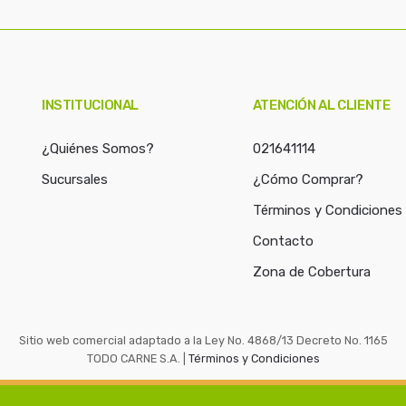
c
a
r
p
o
INSTITUCIONAL
ATENCIÓN AL CLIENTE
r
:
¿Quiénes Somos?
021641114
Sucursales
¿Cómo Comprar?
Términos y Condiciones
Contacto
Zona de Cobertura
Sitio web comercial adaptado a la Ley No. 4868/13 Decreto No. 1165
TODO CARNE S.A. |
Términos y Condiciones