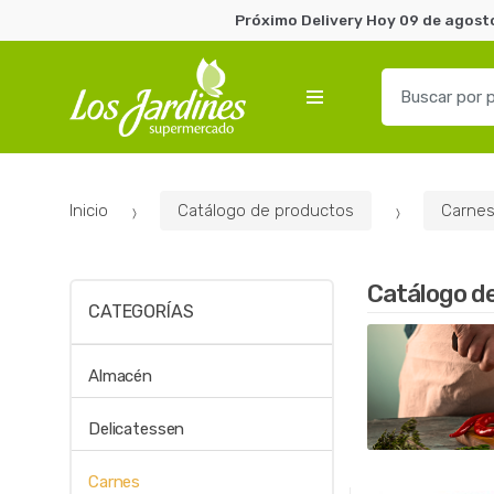
Próximo Delivery Hoy 09 de agosto
B
u
s
c
a
Inicio
Catálogo de productos
Carne
r
p
o
Catálogo d
r
CATEGORÍAS
:
Almacén
Delicatessen
Carnes