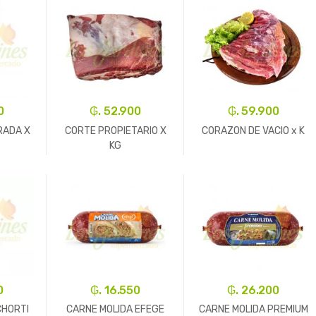
0
₲. 52.900
₲. 59.900
RADA X
CORTE PROPIETARIO X
CORAZON DE VACIO x K
KG
+
-
Un.
+
-
Kg.
+
0
₲. 16.550
₲. 26.200
CHORTI
CARNE MOLIDA EFEGE
CARNE MOLIDA PREMIUM