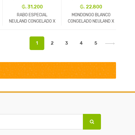
₲. 31.200
₲. 22.800
RABO ESPECIAL
MONDONGO BLANCO
NEULAND CONGELADO X
CONGELADO NEULAND X
KG
KG
-
Kg.
+
-
Un.
+
1
2
3
4
5