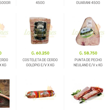
 500GR
450G
GUARANI 450G
+
-
Un.
+
-
Un.
+
0
₲. 60.250
₲. 58.750
CERDO
COSTELETA DE CERDO
PUNTA DE PECHO
X KG
GOLDPIG E/V X KG
NEULAND E/V x KG
+
-
Kg.
+
-
Kg.
+