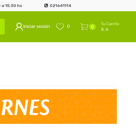
 a 15:30 hs
021641114
Tu Carrito
Iniciar sesión
0
0
₲. 0