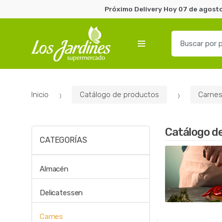
Próximo Delivery Hoy 07 de agosto
B
u
s
c
a
Inicio
Catálogo de productos
Carne
r
p
o
Catálogo d
r
CATEGORÍAS
:
Almacén
Delicatessen
Carnes