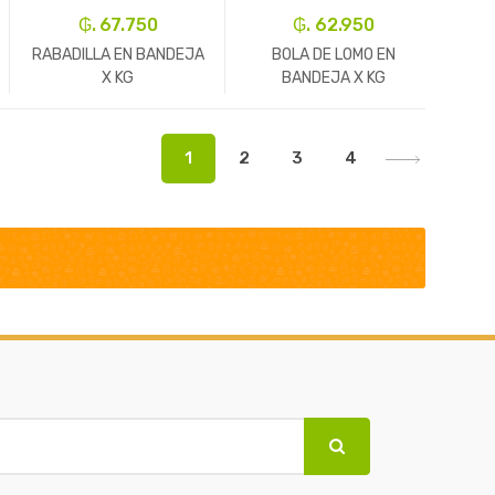
₲. 67.750
₲. 62.950
RABADILLA EN BANDEJA
BOLA DE LOMO EN
X KG
BANDEJA X KG
-
Un.
+
-
Un.
+
1
2
3
4