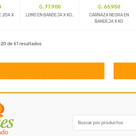
0
₲. 77.900
₲. 65.950
E 2DA X
LOMO EN BANDEJA X KG..
CARNAZA NEGRA EN
BANDEJA X KG
+
-
Un.
+
-
Un.
+
20 de 61 resultados
B
u
s