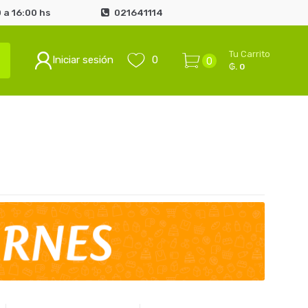
 a 16:00 hs
021641114
Tu Carrito
Iniciar sesión
0
0
₲. 0