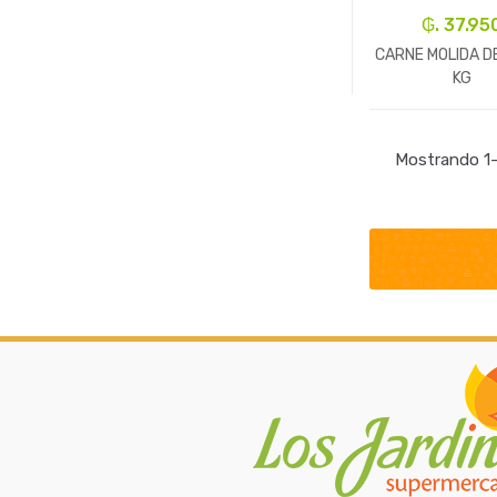
₲. 37.95
CARNE MOLIDA D
KG
-
Kg.
Mostrando 1–