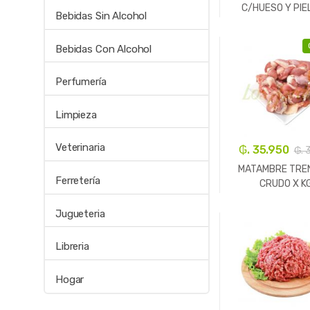
C/HUESO Y PIEL
Bebidas Sin Alcohol
-
Kg.
Bebidas Con Alcohol
Perfumería
Limpieza
Veterinaria
₲. 35.950
₲. 
MATAMBRE TRE
Ferretería
CRUDO X KG
Jugueteria
-
Kg.
Libreria
Hogar