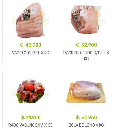
₲. 43.900
₲. 32.900
VACIO CON PIEL X KG
RACK DE CERDO C/PIEL X
KG
-
Kg.
+
-
Kg.
+
₲. 21.950
₲. 60.950
RABO VACUNO ENV. X KG
BOLA DE LOMO X KG