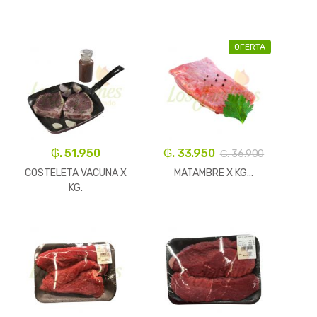
OFERTA
-
Kg.
+
₲. 51.950
₲. 33.950
₲. 36.900
COSTELETA VACUNA X
MATAMBRE X KG...
KG.
-
Kg.
+
-
Kg.
+