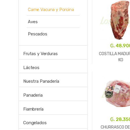
Carne Vacuna y Porcina
Aves
Pescados
₲. 48.90
Frutas y Verduras
COSTILLA MADU
KG
Lácteos
-
Un.
Nuestra Panadería
Panaderia
Fiambrería
₲. 28.35
Congelados
CHURRASCO DE