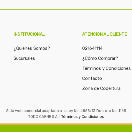
c
a
r
p
o
INSTITUCIONAL
ATENCIÓN AL CLIENTE
r
:
¿Quiénes Somos?
021641114
Sucursales
¿Cómo Comprar?
Términos y Condiciones
Contacto
Zona de Cobertura
Sitio web comercial adaptado a la Ley No. 4868/13 Decreto No. 1165
TODO CARNE S.A. |
Términos y Condiciones