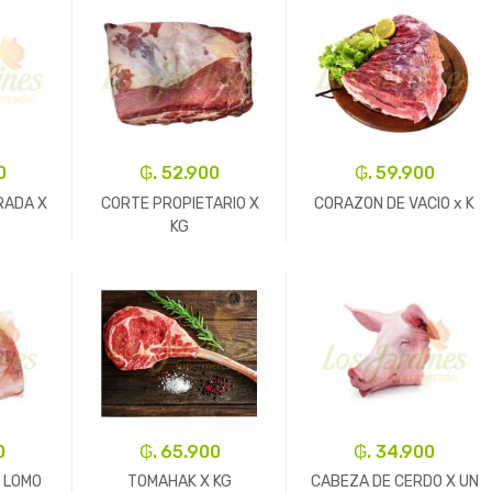
0
₲. 52.900
₲. 59.900
RADA X
CORTE PROPIETARIO X
CORAZON DE VACIO x K
KG
+
-
Un.
+
-
Kg.
+
0
₲. 65.900
₲. 34.900
 LOMO
TOMAHAK X KG
CABEZA DE CERDO X UN