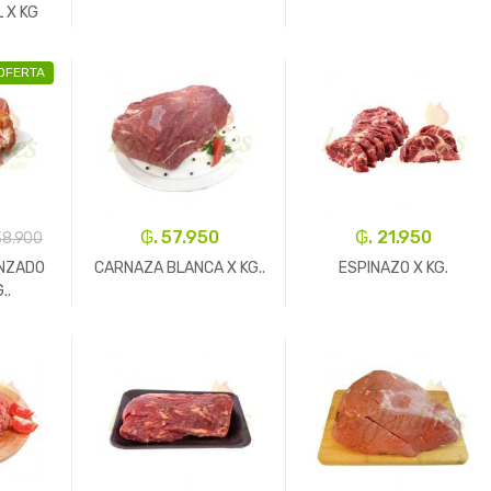
 X KG
OFERTA
+
-
Kg.
+
-
Un.
+
₲. 57.950
₲. 21.950
38.900
NZADO
CARNAZA BLANCA X KG..
ESPINAZO X KG.
..
+
-
Kg.
+
-
Kg.
+