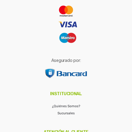
r
:
Asegurado por:
INSTITUCIONAL
¿Quiénes Somos?
Sucursales
ATENCIÓN AL CLIENTE