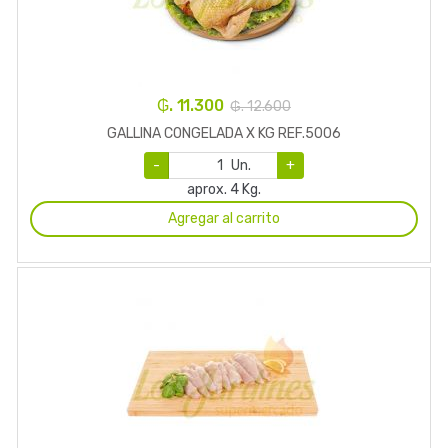
₲. 11.300
₲. 12.600
GALLINA CONGELADA X KG REF.5006
-
Un.
+
aprox. 4 Kg.
Agregar al carrito