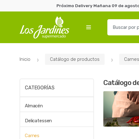
Próximo Delivery Mañana 09 de agosto 
B
u
s
c
a
Inicio
Catálogo de productos
Carne
r
p
o
Catálogo d
r
CATEGORÍAS
:
Almacén
Delicatessen
Carnes