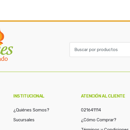
B
u
s
c
a
r
p
o
INSTITUCIONAL
ATENCIÓN AL CLIENTE
r
:
¿Quiénes Somos?
021641114
Sucursales
¿Cómo Comprar?
Términos y Condiciones