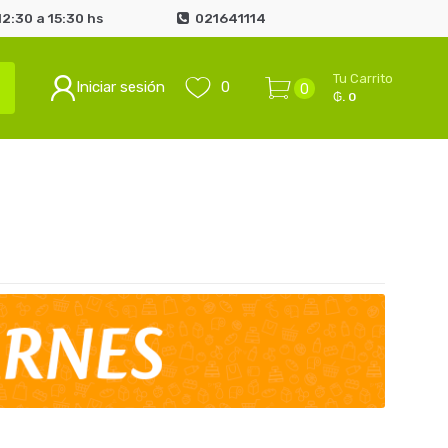
2:30 a 15:30 hs
021641114
Tu Carrito
Iniciar sesión
0
0
₲. 0