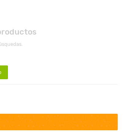
productos
búsquedas.
o