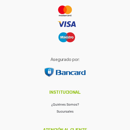
r
:
Asegurado por:
INSTITUCIONAL
¿Quiénes Somos?
Sucursales
ATENCIÓN AL CLIENTE