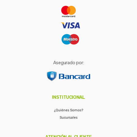
r
:
Asegurado por:
INSTITUCIONAL
¿Quiénes Somos?
Sucursales
ATENCIÓN AL CLIENTE