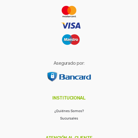
r
:
Asegurado por:
INSTITUCIONAL
¿Quiénes Somos?
Sucursales
ATENCIÓN AL CLIENTE