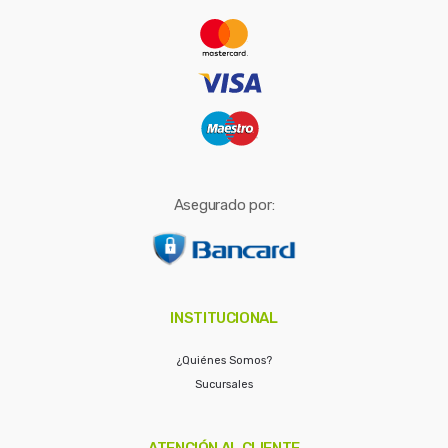
r
:
Asegurado por:
INSTITUCIONAL
¿Quiénes Somos?
Sucursales
ATENCIÓN AL CLIENTE