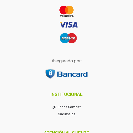
r
:
Asegurado por:
INSTITUCIONAL
¿Quiénes Somos?
Sucursales
ATENCIÓN AL CLIENTE