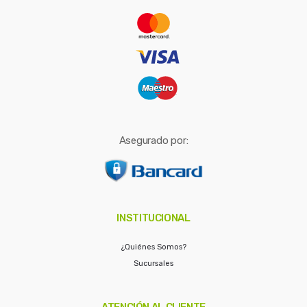
r
:
Asegurado por:
INSTITUCIONAL
¿Quiénes Somos?
Sucursales
ATENCIÓN AL CLIENTE