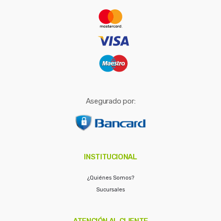
r
:
Asegurado por:
INSTITUCIONAL
¿Quiénes Somos?
Sucursales
ATENCIÓN AL CLIENTE