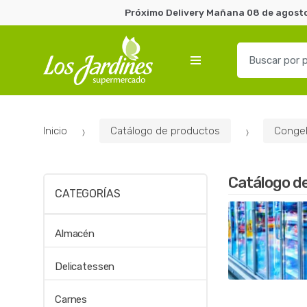
Próximo Delivery Mañana 08 de agosto 
B
u
s
c
a
Inicio
Catálogo de productos
Conge
r
p
o
Catálogo d
r
CATEGORÍAS
:
Almacén
Delicatessen
Carnes