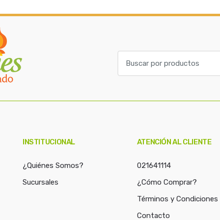
B
u
s
c
a
r
p
o
INSTITUCIONAL
ATENCIÓN AL CLIENTE
r
:
¿Quiénes Somos?
021641114
Sucursales
¿Cómo Comprar?
Términos y Condiciones
Contacto