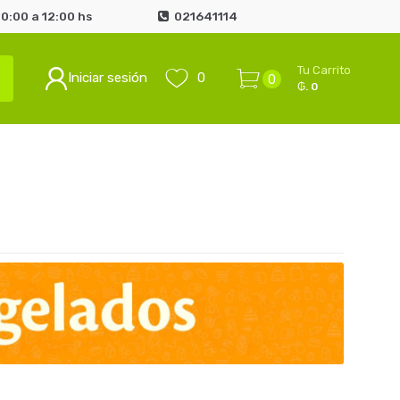
0:00 a 12:00 hs
021641114
Tu Carrito
Iniciar sesión
0
0
₲. 0