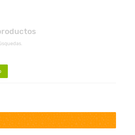
productos
búsquedas.
o