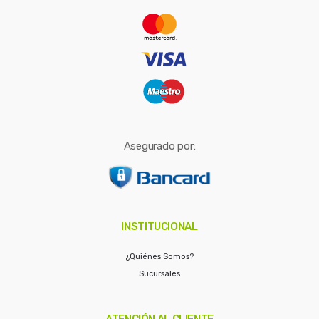
r
:
Asegurado por:
INSTITUCIONAL
¿Quiénes Somos?
Sucursales
ATENCIÓN AL CLIENTE