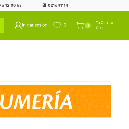
 a 12:00 hs
021641114
Tu Carrito
Iniciar sesión
0
0
₲. 0