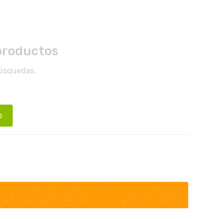
productos
búsquedas.
o