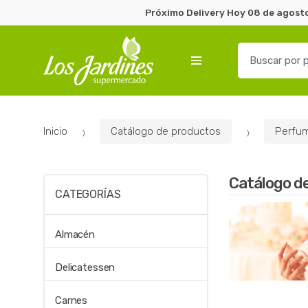
Próximo Delivery Hoy 08 de agosto
B
u
s
c
a
Inicio
Catálogo de productos
Perfum
r
p
o
Catálogo d
r
CATEGORÍAS
:
Almacén
Delicatessen
Carnes