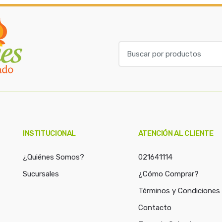
B
u
s
c
a
r
p
o
INSTITUCIONAL
ATENCIÓN AL CLIENTE
r
:
¿Quiénes Somos?
021641114
Sucursales
¿Cómo Comprar?
Términos y Condiciones
Contacto