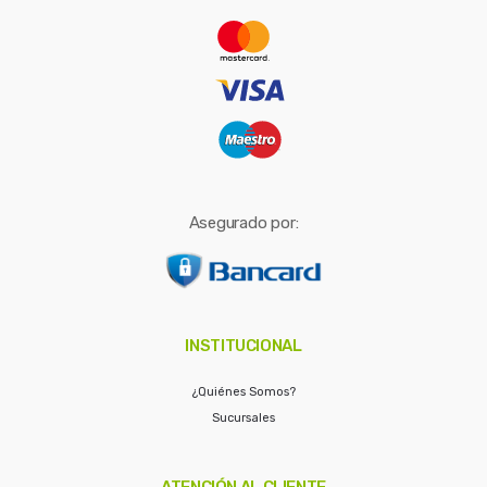
r
:
Asegurado por:
INSTITUCIONAL
¿Quiénes Somos?
Sucursales
ATENCIÓN AL CLIENTE