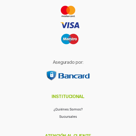
r
:
Asegurado por:
INSTITUCIONAL
¿Quiénes Somos?
Sucursales
ATENCIÓN AL CLIENTE