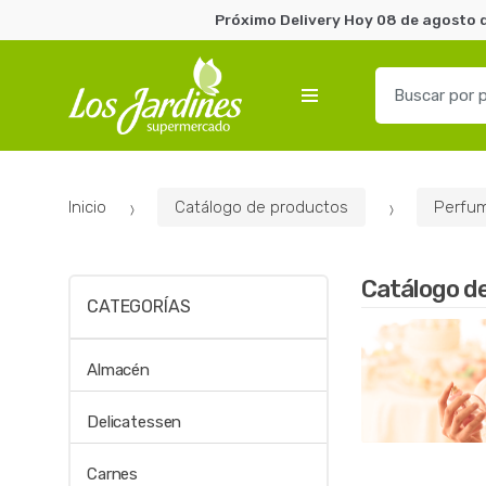
Próximo Delivery Hoy 08 de agosto d
B
u
s
c
a
Inicio
Catálogo de productos
Perfum
r
p
o
Catálogo d
r
CATEGORÍAS
:
Almacén
Delicatessen
Carnes