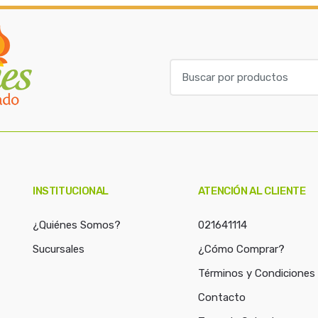
B
u
s
c
a
r
p
o
INSTITUCIONAL
ATENCIÓN AL CLIENTE
r
:
¿Quiénes Somos?
021641114
Sucursales
¿Cómo Comprar?
Términos y Condiciones
Contacto