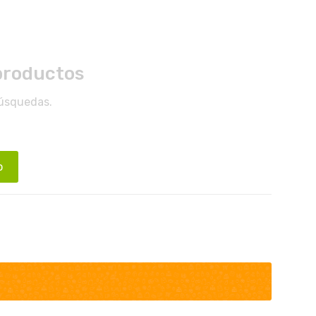
productos
búsquedas.
o