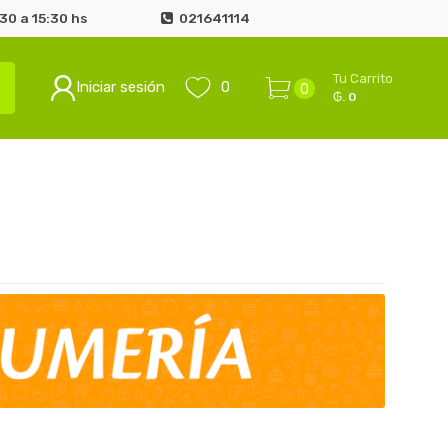
0 a 15:30 hs
021641114
Tu Carrito
Iniciar sesión
0
0
₲. 0