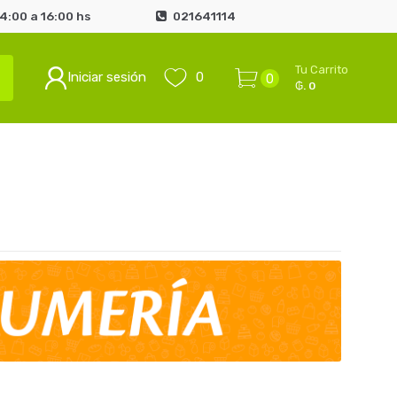
4:00 a 16:00 hs
021641114
Tu Carrito
Iniciar sesión
0
0
₲. 0