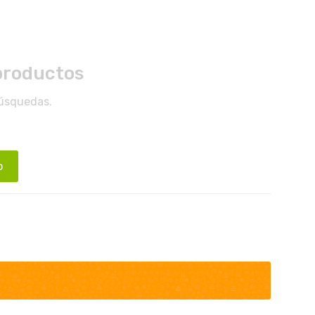
productos
búsquedas.
o