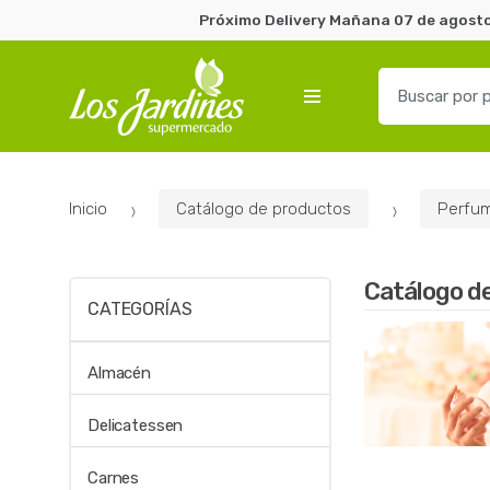
Próximo Delivery Mañana 07 de agosto 
B
u
s
c
a
Inicio
Catálogo de productos
Perfum
r
p
o
Catálogo d
r
CATEGORÍAS
:
Almacén
Delicatessen
Carnes