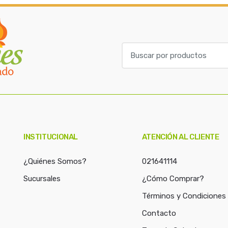
B
u
s
c
a
r
p
o
INSTITUCIONAL
ATENCIÓN AL CLIENTE
r
:
¿Quiénes Somos?
021641114
Sucursales
¿Cómo Comprar?
Términos y Condiciones
Contacto