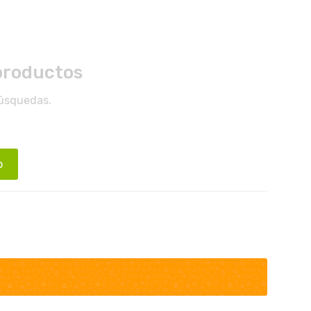
productos
búsquedas.
o