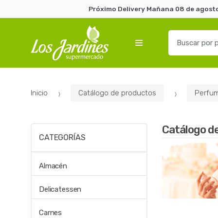
Próximo Delivery Mañana 08 de agosto 
B
u
s
c
a
Inicio
Catálogo de productos
Perfum
r
p
o
Catálogo d
r
CATEGORÍAS
:
Almacén
Delicatessen
Carnes