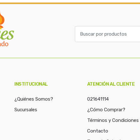
B
u
s
c
a
r
p
o
INSTITUCIONAL
ATENCIÓN AL CLIENTE
r
:
¿Quiénes Somos?
021641114
Sucursales
¿Cómo Comprar?
Términos y Condiciones
Contacto