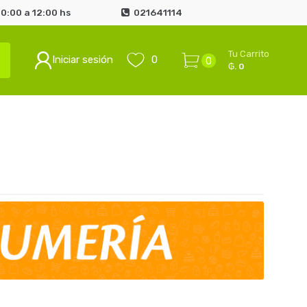
0:00 a 12:00 hs
021641114
Tu Carrito
Iniciar sesión
0
0
₲. 0