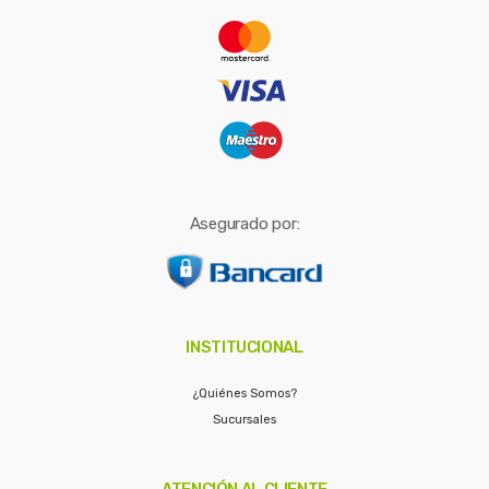
r
:
Asegurado por:
INSTITUCIONAL
¿Quiénes Somos?
Sucursales
ATENCIÓN AL CLIENTE