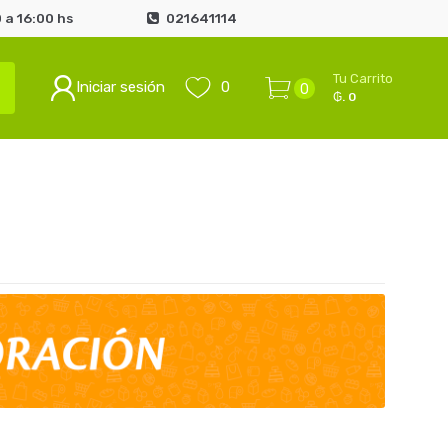
 a 16:00 hs
021641114
Tu Carrito
Iniciar sesión
0
0
₲. 0