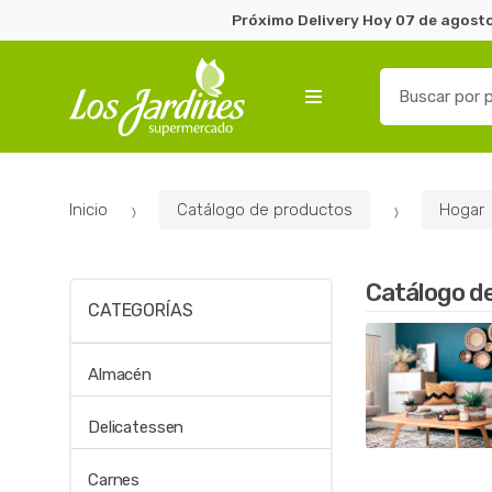
Próximo Delivery Hoy 07 de agosto
B
u
s
c
a
Inicio
Catálogo de productos
Hogar
r
p
o
Catálogo d
r
CATEGORÍAS
:
Almacén
Delicatessen
Carnes