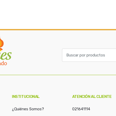
B
u
s
c
a
r
p
o
INSTITUCIONAL
ATENCIÓN AL CLIENTE
r
:
¿Quiénes Somos?
021641114