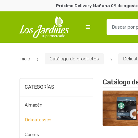
Próximo Delivery Mañana 09 de agosto 
B
u
s
c
a
Inicio
Catálogo de productos
Delica
r
p
o
Catálogo d
r
CATEGORÍAS
:
Almacén
Delicatessen
Carnes