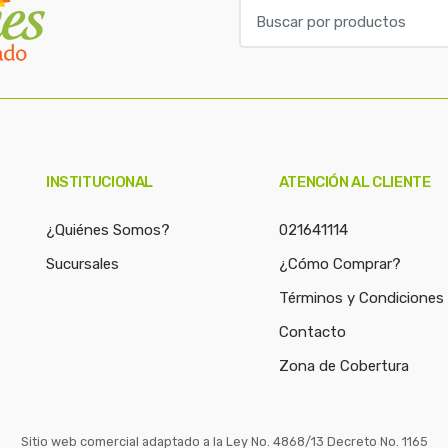
B
u
s
c
a
r
p
o
INSTITUCIONAL
ATENCIÓN AL CLIENTE
r
:
¿Quiénes Somos?
021641114
Sucursales
¿Cómo Comprar?
Términos y Condiciones
Contacto
Zona de Cobertura
Sitio web comercial adaptado a la Ley No. 4868/13 Decreto No. 1165