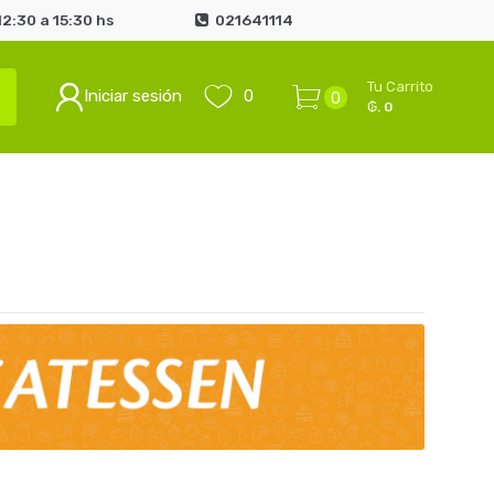
2:30 a 15:30 hs
021641114
Tu Carrito
Iniciar sesión
0
0
₲. 0