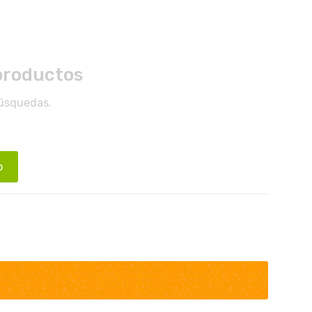
productos
búsquedas.
o