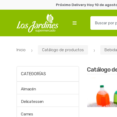
Próximo Delivery Hoy 10 de agosto
B
u
s
c
a
Inicio
Catálogo de productos
Bebida
r
p
o
Catálogo d
r
CATEGORÍAS
:
Almacén
Delicatessen
Carnes