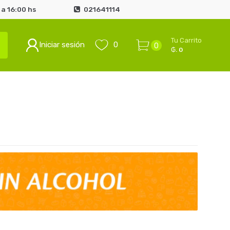
a 16:00 hs
021641114
Tu Carrito
Iniciar sesión
0
0
₲. 0