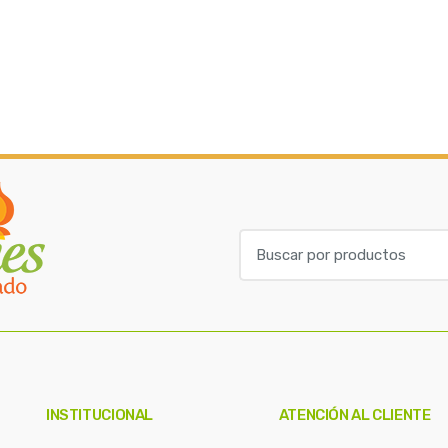
B
u
s
c
a
r
p
o
INSTITUCIONAL
ATENCIÓN AL CLIENTE
r