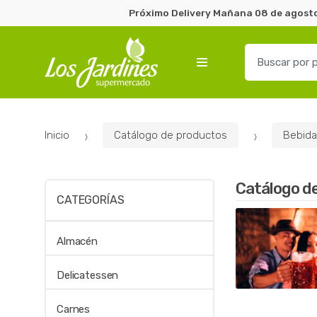
Próximo Delivery Mañana 08 de agosto 
B
u
s
c
a
Inicio
Catálogo de productos
Bebida
r
p
o
Catálogo d
r
CATEGORÍAS
:
Almacén
Delicatessen
Carnes