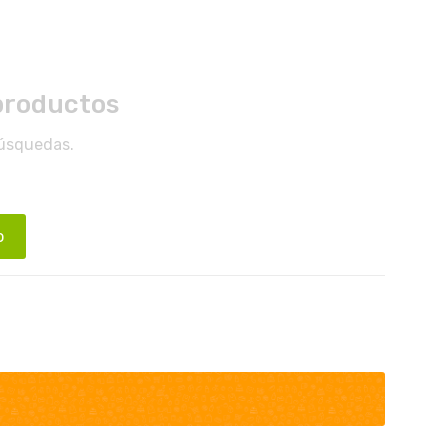
productos
búsquedas.
o