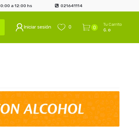
0:00 a 12:00 hs
021641114
Tu Carrito
Iniciar sesión
0
0
₲. 0