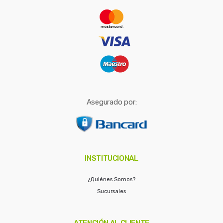
r
:
Asegurado por:
INSTITUCIONAL
¿Quiénes Somos?
Sucursales
ATENCIÓN AL CLIENTE