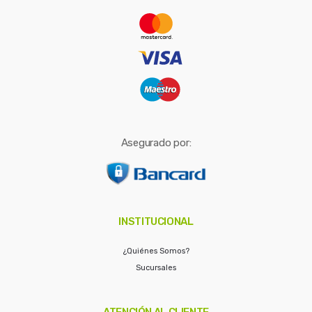
r
:
Asegurado por:
INSTITUCIONAL
¿Quiénes Somos?
Sucursales
ATENCIÓN AL CLIENTE