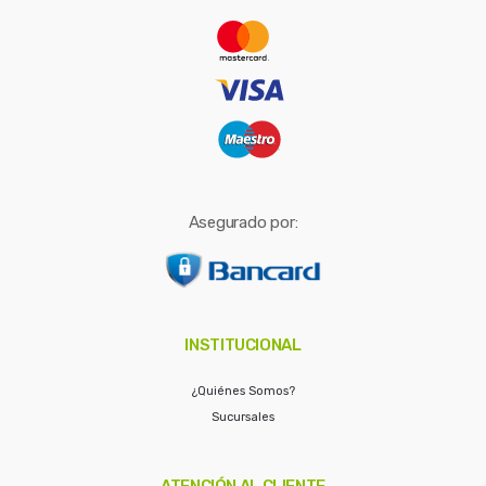
r
:
Asegurado por:
INSTITUCIONAL
¿Quiénes Somos?
Sucursales
ATENCIÓN AL CLIENTE