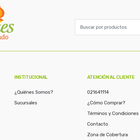
B
u
s
c
a
r
p
o
INSTITUCIONAL
ATENCIÓN AL CLIENTE
r
:
¿Quiénes Somos?
021641114
Sucursales
¿Cómo Comprar?
Términos y Condiciones
Contacto
Zona de Cobertura