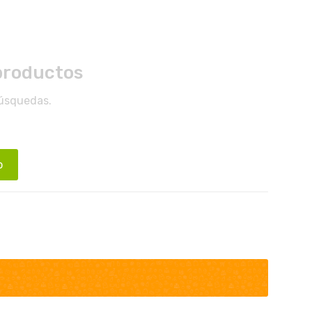
productos
búsquedas.
o