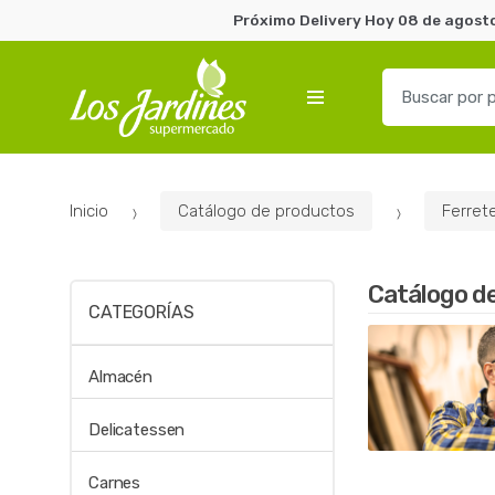
Próximo Delivery Hoy 08 de agosto
B
u
s
c
a
Inicio
Catálogo de productos
Ferrete
r
p
o
Catálogo d
r
CATEGORÍAS
:
Almacén
Delicatessen
Carnes