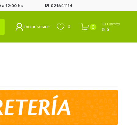
 a 12:00 hs
021641114
Tu Carrito
Iniciar sesión
0
0
₲. 0